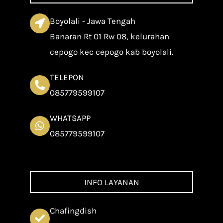
Boyolali - Jawa Tengah
Banaran Rt 01 Rw 08, kelurahan
cepogo kec cepogo kab boyolali.
TELEPON
085779599107
WHATSAPP
085779599107
INFO LAYANAN
Chafingdish