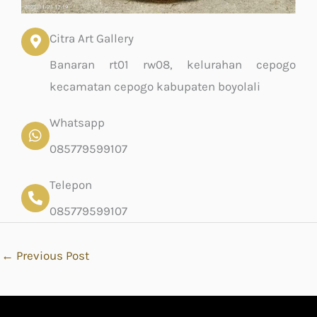
Citra Art Gallery
Banaran rt01 rw08, kelurahan cepogo
kecamatan cepogo kabupaten boyolali
Whatsapp
085779599107
Telepon
085779599107
←
Previous Post