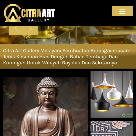
Skip
to
content
CITRA ART GALLERY
Citra Art Gallery Melayani Pembuatan Berbagai macam
Walldecore
Jenis Kesenian Hias Dengan Bahan Tembaga Dan
Kuningan Untuk Wilayah Boyolali Dan Sekitarnya
Citra Art Gallery juga melayani pembuatan hiasan dinding untuk
mempercantik interior dinding bangunan anda.
PESAN SEKARANG