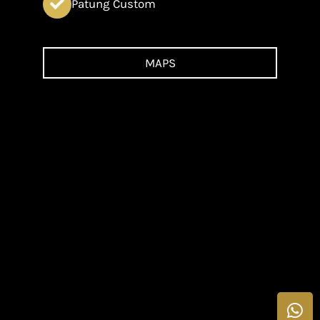
Patung Custom
MAPS
Wh
Ph
alt